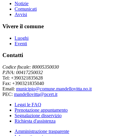
Notizie
Comunicati
Avvisi
Vivere il comune
Luoghi
Eventi
Contatti
Codice fiscale: 80005350030
P.IVA: 00417250032
Tel: +390321835628
Fax: +390321835040
Email:
municipio@comune.mandellovitta.no.it
PEC:
mandellovitta@pcert.it
Leggi le FAQ
Prenotazione appuntamento
Segnalazione disservizio
Richiesta d'assistenza
Amministrazione trasparente