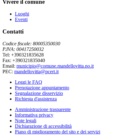
Vivere il comune
Luoghi
Eventi
Contatti
Codice fiscale: 80005350030
P.IVA: 00417250032
Tel: +390321835628
Fax: +390321835040
Email:
municipio@comune.mandellovitta.no.it
PEC:
mandellovitta@pcert.it
Leggi le FAQ
Prenotazione appuntamento
Segnalazione disservizio
Richiesta d'assistenza
Amministrazione trasparente
Informativa privacy
Note legali
Dichiarazione di accessibilità
Piano di miglioramento del sito e dei servizi