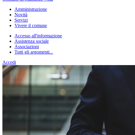
Amministrazione
Novità
Servizi
Vivere il comune
Accesso all'informazione
Assistenza sociale
Associazioni
Tutti gli argomenti...
Accedi