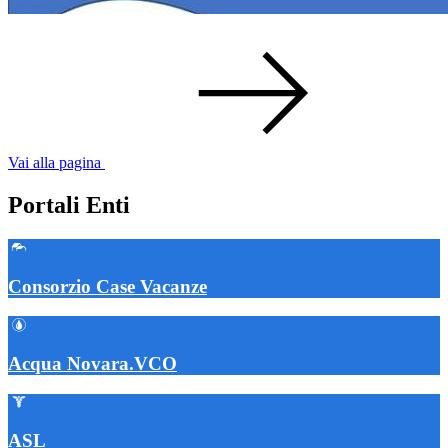
Vai alla pagina
Portali Enti
Consorzio Case Vacanze
Acqua Novara.VCO
ASL