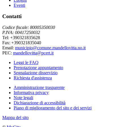
Luoghi
Eventi
Contatti
Codice fiscale: 80005350030
P.IVA: 00417250032
Tel: +390321835628
Fax: +390321835040
Email:
municipio@comune.mandellovitta.no.it
PEC:
mandellovitta@pcert.it
Leggi le FAQ
Prenotazione appuntamento
Segnalazione disservizio
Richiesta d'assistenza
Amministrazione trasparente
Informativa privacy
Note legali
Dichiarazione di accessibilità
Piano di miglioramento del sito e dei servizi
Mappa del sito