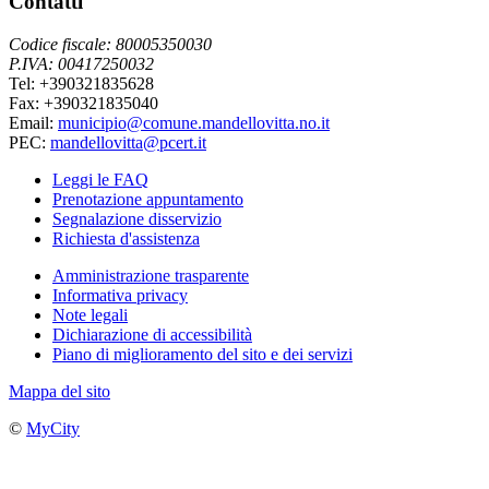
Contatti
Codice fiscale: 80005350030
P.IVA: 00417250032
Tel: +390321835628
Fax: +390321835040
Email:
municipio@comune.mandellovitta.no.it
PEC:
mandellovitta@pcert.it
Leggi le FAQ
Prenotazione appuntamento
Segnalazione disservizio
Richiesta d'assistenza
Amministrazione trasparente
Informativa privacy
Note legali
Dichiarazione di accessibilità
Piano di miglioramento del sito e dei servizi
Mappa del sito
©
MyCity