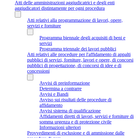
Atti delle amministrazioni aggiudicatrici e degli enti
aggiudicatori distintamente per ogni procedura
Atti relativi alla programmazione di lavori, opere,
servizi e forniture
Programma biennale degli acquisiti di beni e
servizi
Programma triennale dei lavori pubblici
Atti relativi alle procedure per l'affidamento di appalti
pubblici di servizi, forniture, lavori e opere, di concorsi
pubblici di progettazione, di concorsi di idee e di
concessioni
Avvisi di preinformazione
Determina a contrarre
Avvisi e Bandi
Avviso sui risultati delle procedure di
affidamento
Avvisi sistema di qualificazione
Affidamenti diretti di lavori, servizi e forniture di
somma urgenza e di protezione civile
Informazioni ulteriori
Provvedimenti di esclusione e di ammissione dalle