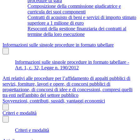
procedure di gara
Composizione della commissione giudicatrice e
curricula dei suoi componenti
Contratti di acquisto di beni e servizi di importo stimato
superiore a 1 milione di euro
Resoconti della gestione finanziaria dei contratti al
termine della loro esecuzione
Informazioni sulle singole procedure in formato tabellare
Informazioni sulle singole procedure in formato tabellare -
Art. 1, c. 32, Legge n. 190/2012
Atti relativi alle procedure per l’affidamento di appalti pubblici di
servizi, forniture, lavori e opere, di concorsi pubblici di
progettazione, di concorsi di idee e di concessioni, compresi quelli
tra enti nell'ambito del settore pubblico
Sovvenzioni, contributi, sussidi, vantaggi economici
Criteri e modalità
Criteri e modalità