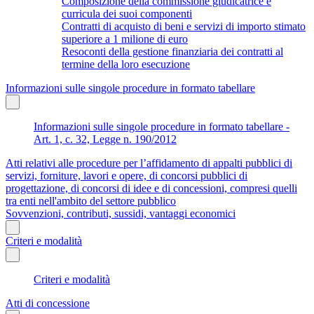
Composizione della commissione giudicatrice e
curricula dei suoi componenti
Contratti di acquisto di beni e servizi di importo stimato
superiore a 1 milione di euro
Resoconti della gestione finanziaria dei contratti al
termine della loro esecuzione
Informazioni sulle singole procedure in formato tabellare
Informazioni sulle singole procedure in formato tabellare -
Art. 1, c. 32, Legge n. 190/2012
Atti relativi alle procedure per l’affidamento di appalti pubblici di
servizi, forniture, lavori e opere, di concorsi pubblici di
progettazione, di concorsi di idee e di concessioni, compresi quelli
tra enti nell'ambito del settore pubblico
Sovvenzioni, contributi, sussidi, vantaggi economici
Criteri e modalità
Criteri e modalità
Atti di concessione