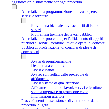
aggiudicatori distintamente per ogni procedura
Atti relativi alla programmazione di lavori, opere,
servizi e forniture
Programma biennale degli acquisiti di beni e
servizi
Programma triennale dei lavori pubblici
Atti relativi alle procedure per l'affidamento di appalti
pubblici di servizi, forniture, lavori e opere, di concorsi
pubblici di progettazione, di concorsi di idee e di
concessioni
Avvisi di preinformazione
Determina a contrarre
Avvisi e Bandi
Avviso sui risultati delle procedure di
affidamento
Avvisi sistema di qualificazione
Affidamenti diretti di lavori, servizi e forniture di
somma urgenza e di protezione civile
Informazioni ulteriori
Provvedimenti di esclusione e di ammissione dalle
procedure di gara