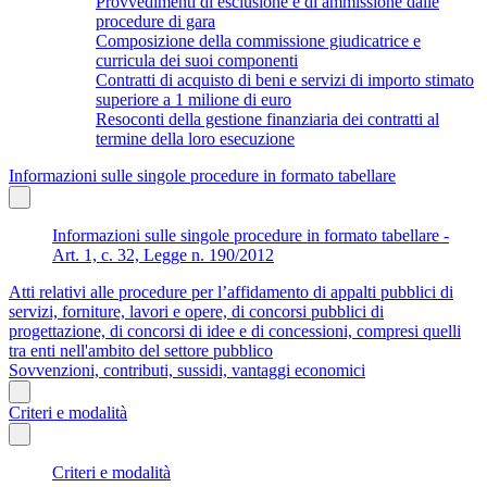
Provvedimenti di esclusione e di ammissione dalle
procedure di gara
Composizione della commissione giudicatrice e
curricula dei suoi componenti
Contratti di acquisto di beni e servizi di importo stimato
superiore a 1 milione di euro
Resoconti della gestione finanziaria dei contratti al
termine della loro esecuzione
Informazioni sulle singole procedure in formato tabellare
Informazioni sulle singole procedure in formato tabellare -
Art. 1, c. 32, Legge n. 190/2012
Atti relativi alle procedure per l’affidamento di appalti pubblici di
servizi, forniture, lavori e opere, di concorsi pubblici di
progettazione, di concorsi di idee e di concessioni, compresi quelli
tra enti nell'ambito del settore pubblico
Sovvenzioni, contributi, sussidi, vantaggi economici
Criteri e modalità
Criteri e modalità