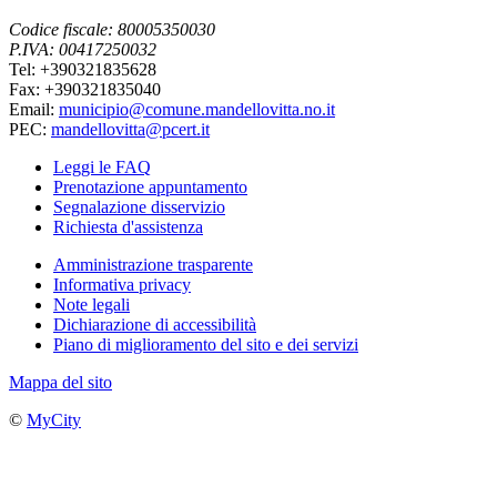
Codice fiscale: 80005350030
P.IVA: 00417250032
Tel: +390321835628
Fax: +390321835040
Email:
municipio@comune.mandellovitta.no.it
PEC:
mandellovitta@pcert.it
Leggi le FAQ
Prenotazione appuntamento
Segnalazione disservizio
Richiesta d'assistenza
Amministrazione trasparente
Informativa privacy
Note legali
Dichiarazione di accessibilità
Piano di miglioramento del sito e dei servizi
Mappa del sito
©
MyCity