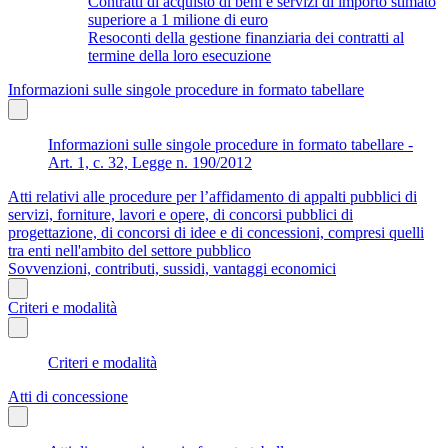
Contratti di acquisto di beni e servizi di importo stimato
superiore a 1 milione di euro
Resoconti della gestione finanziaria dei contratti al
termine della loro esecuzione
Informazioni sulle singole procedure in formato tabellare
Informazioni sulle singole procedure in formato tabellare -
Art. 1, c. 32, Legge n. 190/2012
Atti relativi alle procedure per l’affidamento di appalti pubblici di
servizi, forniture, lavori e opere, di concorsi pubblici di
progettazione, di concorsi di idee e di concessioni, compresi quelli
tra enti nell'ambito del settore pubblico
Sovvenzioni, contributi, sussidi, vantaggi economici
Criteri e modalità
Criteri e modalità
Atti di concessione