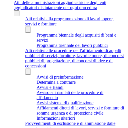
Atti delle amministrazioni aggiudicatrici e degli enti
aggiudicatori distintamente per ogni procedura
Atti relativi alla programmazione di lavori, opere,
servizi e forniture
Programma biennale degli acquisiti di beni e
servizi
Programma triennale dei lavori pubblici
Atti relativi alle procedure per l'affidamento di appalti
pubblici di servizi, forniture, lavori e opere, di concorsi
pubblici di progettazione, di concorsi di idee e di
concessioni
Avvisi di preinformazione
Determina a contrarre
Avvisi e Bandi
Avviso sui risultati delle procedure di
affidamento
Avvisi sistema di qualificazione
Affidamenti diretti di lavori, servizi e forniture di
somma urgenza e di protezione civile
Informazioni ulteriori
Provvedimenti di esclusione e di ammissione dalle