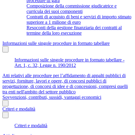
procedure di gara
Composizione della commissione giudicatrice e
curricula dei suoi componenti
Contratti di acquisto di beni e servizi di importo stimato
superiore a 1 milione di euro
Resoconti della gestione finanziaria dei contratti al
termine della loro esecuzione
Informazioni sulle singole procedure in formato tabellare
Informazioni sulle singole procedure in formato tabellare -
Art. 1, c. 32, Legge n. 190/2012
Atti relativi alle procedure per l’affidamento di appalti pubblici di
servizi, forniture, lavori e opere, di concorsi pubblici di
progettazione, di concorsi di idee e di concessioni, compresi quelli
tra enti nell'ambito del settore pubblico
Sovvenzioni, contributi, sussidi, vantaggi economici
Criteri e modalità
Criteri e modalità