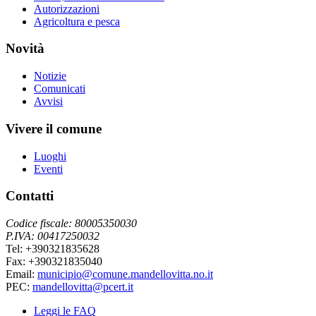
Autorizzazioni
Agricoltura e pesca
Novità
Notizie
Comunicati
Avvisi
Vivere il comune
Luoghi
Eventi
Contatti
Codice fiscale: 80005350030
P.IVA: 00417250032
Tel: +390321835628
Fax: +390321835040
Email:
municipio@comune.mandellovitta.no.it
PEC:
mandellovitta@pcert.it
Leggi le FAQ