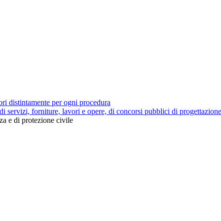
tori distintamente per ogni procedura
 di servizi, forniture, lavori e opere, di concorsi pubblici di progettazion
za e di protezione civile