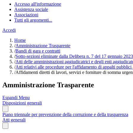
Accesso all'informazione
Assistenza sociale
Associazioni
Tutti gli argomenti...
Accedi
Home
/
Amministrazione Trasparente
/
Bandi di gara e contratti
/
Sotto-sezioni eliminate dalla Delibera n. 7 del 17 gennaio 2023
/
Atti delle amministrazioni aggiudicatrici e degli enti aggiudica
/
Atti relativi alle procedure per l'affidamento di appalti pubblici
/
Affidamenti diretti di lavori, servizi e forniture di somma urgen
Amministrazione Trasparente
Espandi Menu
Disposizioni generali
Piano triennale per prevenzione della corruzione e della trasparenza
Atti generali