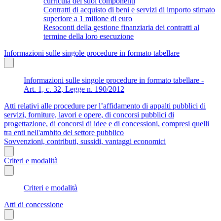
curricula dei suoi componenti
Contratti di acquisto di beni e servizi di importo stimato
superiore a 1 milione di euro
Resoconti della gestione finanziaria dei contratti al
termine della loro esecuzione
Informazioni sulle singole procedure in formato tabellare
Informazioni sulle singole procedure in formato tabellare -
Art. 1, c. 32, Legge n. 190/2012
Atti relativi alle procedure per l’affidamento di appalti pubblici di
servizi, forniture, lavori e opere, di concorsi pubblici di
progettazione, di concorsi di idee e di concessioni, compresi quelli
tra enti nell'ambito del settore pubblico
Sovvenzioni, contributi, sussidi, vantaggi economici
Criteri e modalità
Criteri e modalità
Atti di concessione